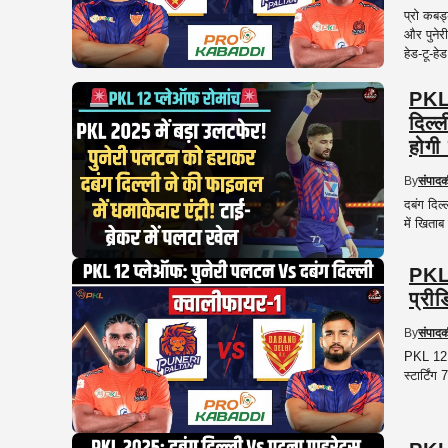
प्रो कबड
और पुनेर
हेड-टू-हे
PKL 
दिल्
होगी
By
संपाद
दबंग दिल
में खिताब
PKL 
प्रीड
By
संपाद
PKL 12 क
स्टार्टिं