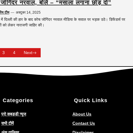
जोगिंदर नरवाल, बोले – “मसाला लगाना छोड़ दो”
कीय टीम
—
अक्टूबर 14, 2025
ें दिल्ली की हार के बाद कोच जोगिंदर नरवाल मीडिया के सवाल पर भड़क उठे। डिफेंडर्स पर
ों को लेकर नाराजगी जाहिर की।
3
4
Next
Categories
Quick Links
प्रो कबड्डी न्यूज
About Us
सभी टीमें
Contact Us
अंक तालिका
Disclaimer