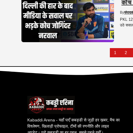
कोच 
By
संपाद
PKL 12 म
उठे सवाल
1
2
Kabaddi Arena - यहाँ पाएँ कबड्डी से जुड़ी हर ख़बर, मैच का
विश्लेषण, खिलाड़ी प्रोफाइल, टीमों की रणनीति और लाइव
अपडेट। प्रो कबड्डी का हर पहलू, सबसे पहले यहीं।