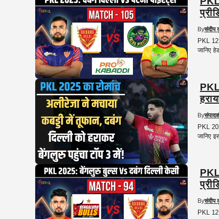
PKL 
प्रीड
By
संदीप 
PKL 12 क
जानिए हेड
PKL 
हराय
By
संपाद
PKL 2025
जानिए इस
PKL 
प्रीड
By
संदीप 
PKL 12 के