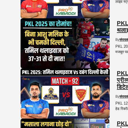
लाइव स्ट
PKL 
थलाइ
By
संपाद
PKL 2025
मजबूत पक
PKL 
प्रीव
डिटेल
By
संपाद
PKL 12 म
हेड रिकॉर
PKL 