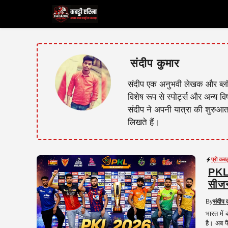
Skip
to
content
संदीप कुमार
संदीप एक अनुभवी लेखक और ब्लॉगर 
विशेष रूप से स्पोर्ट्स और अन्य वि
संदीप ने अपनी यात्रा की शुरुआत
लिखते हैं।
प्रो कब
PKL 
सीजन
By
संदीप 
भारत में
है। अब फ