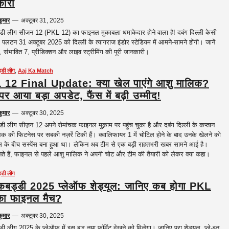
ारी
कुमार
—
अक्टूबर 31, 2025
्डी लीग सीजन 12 (PKL 12) का फाइनल मुकाबला धमाकेदार होने वाला है! दबंग दिल्ली केसी
ी पलटन 31 अक्टूबर 2025 को दिल्ली के त्यागराज इंडोर स्टेडियम में आमने-सामने होंगी। जानें
ड, संभावित 7, प्रीडिक्शन और लाइव स्ट्रीमिंग की पूरी जानकारी।
ड्डी लीग
,
Aaj Ka Match
12 Final Update: क्या खेल पाएंगे आशु मालिक?
पर आया बड़ा अपडेट, फैंस में बढ़ी उम्मीद!
कुमार
—
अक्टूबर 30, 2025
्डी लीग सीज़न 12 अपने रोमांचक फाइनल मुक़ाम पर पहुंच चुका है और दबंग दिल्ली के कप्तान
क की फिटनेस पर सबकी नज़रें टिकी हैं। क्वालिफायर 1 में चोटिल होने के बाद उनके खेलने को
स के बीच सस्पेंस बना हुआ था। लेकिन अब टीम से एक बड़ी राहतभरी खबर सामने आई है।
े हैं, फाइनल से पहले आशु मालिक ने अपनी चोट और टीम की तैयारी को लेकर क्या कहा।
ड्डी लीग
 कबड्डी 2025 प्लेऑफ शेड्यूल: जानिए कब होगा PKL
का फाइनल मैच?
कुमार
—
अक्टूबर 30, 2025
डी लीग 2025 के प्लेऑफ में इस बार नया फॉर्मेट देखने को मिलेगा। जानिए पूरा शेड्यूल, प्ले-इन