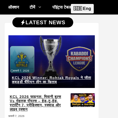
ऑक्शन
टीमें
पॉइंट्स टेबल
🇬🇧 Eng
LATEST NEWS
फ़रवरी 7, 2026
KCL 2026 Winner: Rohtak Royals ने जीता
कबड्डी चैंपियन लीग का खिताब
KCL 2026 फाइनल: भिवानी बुल्स
Vs रोहतक रॉयल्स – हेड-टू-हेड,
स्टार्टिंग 7, प्रीडिक्शन, स्क्वाड और
लाइव एक्शन
फ़रवरी 7, 2026