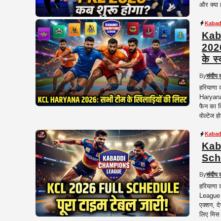
और क्या 
Kabad
Kab
2026
के स्
By
संदीप 
हरियाणा
Haryana)
फैन का द
वोल्टेज ह
Kabad
Kab
Sche
By
संदीप 
हरियाणा
League (
एक्शन, द
लिए मिस 