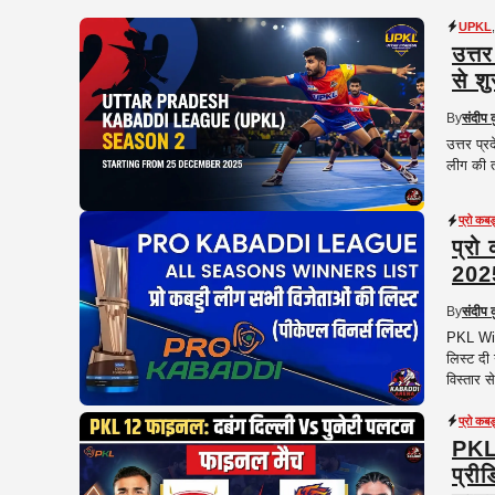
UPKL
उत्त
से श
By
संदीप 
उत्तर प्
लीग की त
प्रो कब
प्रो
202
By
संदीप 
PKL Winn
लिस्ट दी
विस्तार से
प्रो कब
PKL 
प्रीड