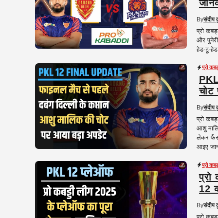
जानक
By
संदीप 
प्रो कबड
और पुनेर
हेड-टू-हे
प्रो कब
PKL 
चोट 
By
संदीप 
प्रो कबड
आशु मालि
लेकर फैं
आइए जानत
प्रो कब
प्रो
12 
By
संदीप 
प्रो कबड्