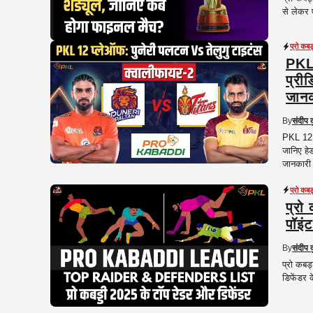
से लेकर 
प्रो कब
PKL 
प्रीड
जानक
By
संदीप 
PKL 12 क
जानिए हेड
जानकारी
प्रो कब
प्रो
पॉइं
By
संदीप 
प्रो कबड
डिफेंडर क