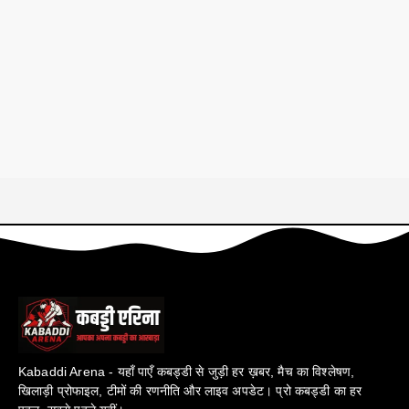
Kabaddi Arena - यहाँ पाएँ कबड्डी से जुड़ी हर ख़बर, मैच का विश्लेषण,
खिलाड़ी प्रोफाइल, टीमों की रणनीति और लाइव अपडेट। प्रो कबड्डी का हर