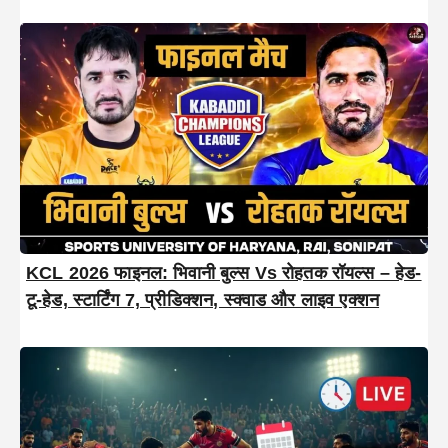
KCL 2026 फाइनल: भिवानी बुल्स Vs रोहतक रॉयल्स – हेड-
टू-हेड, स्टार्टिंग 7, प्रीडिक्शन, स्क्वाड और लाइव एक्शन