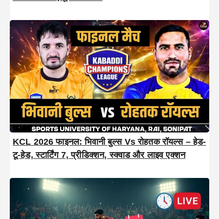
KCL 2026 फाइनल: भिवानी बुल्स Vs रोहतक रॉयल्स – हेड-
टू-हेड, स्टार्टिंग 7, प्रीडिक्शन, स्क्वाड और लाइव एक्शन