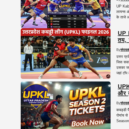
UP Kaba
लायन्स औ
के ताजे अ
UP 
तय, 
By
संपाद
उत्तर प्
जिस सवा
उसका जवा
जहां टॉप
UPKL
और ब
By
संपाद
कबड्डी 
रोमांच स
Season 