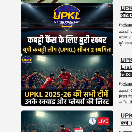
UPKL
सीजन
By
संपाद
कबड्डी प्
सीजन-2 क
पूरी जान
UPK
List
खिला
By
संपाद
कबड्डी फ
सितारे मै
जानिए UP
UPKL
कब 