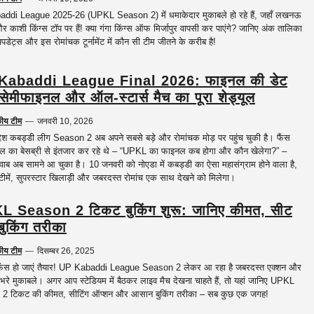
ddi League 2025-26 (UPKL Season 2) में धमाकेदार मुकाबले हो रहे हैं, जहाँ लखनऊ
र काशी किंग्स टॉप पर हैं! क्या गंगा किंग्स ऑफ मिर्जापुर वापसी कर पाएंगे? जानिए अंक तालिका
पडेट्स और इस रोमांचक टूर्नामेंट में कौन सी टीम जीतने के करीब है!
Kabaddi League Final 2026: फाइनल की डेट
सेमीफाइनल और ऑल-स्टार्स मैच का पूरा शेड्यूल
कीय टीम
—
जनवरी 10, 2026
रदेश कबड्डी लीग Season 2 अब अपने सबसे बड़े और रोमांचक मोड़ पर पहुंच चुकी है। फैंस
ल का बेसब्री से इंतजार कर रहे थे – “UPKL का फाइनल कब होगा और कौन खेलेगा?” –
ब अब सामने आ चुका है। 10 जनवरी को नोएडा में कबड्डी का ऐसा महासंग्राम होने वाला है,
 टीमें, सुपरस्टार खिलाड़ी और जबरदस्त रोमांच एक साथ देखने को मिलेगा।
 Season 2 टिकट बुकिंग शुरू: जानिए कीमत, सीट
ुकिंग तरीका
कीय टीम
—
दिसम्बर 26, 2025
फैंस हो जाएं तैयार! UP Kabaddi League Season 2 लेकर आ रहा है जबरदस्त एक्शन और
े भरे मुकाबले। अगर आप स्टेडियम में बैठकर लाइव मैच देखना चाहते हैं, तो यहां जानिए UPKL
2 टिकट की कीमत, सीटिंग ऑप्शन और आसान बुकिंग तरीका – सब कुछ एक जगह!