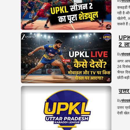
By
संपाद
कबड्डी 
रही है 
खेलेगी, 
सकते हैं
UPK
2 ला
By
संपाद
अगर आप क
24 दिसंब
चैनल दिख
छोटी-बड़
उत्त
By
संपाद
उत्तर प्
देसी खेल