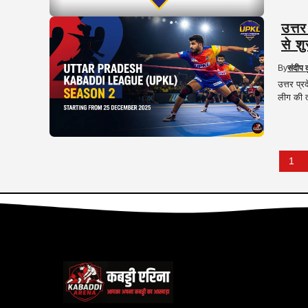
उत्त
से श
By
संदीप 
उत्तर प्
लीग की त
1