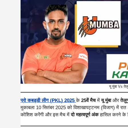
यू मुंबा Vs ते
प्रो कबड्डी लीग (PKL) 2025
के
25वें मैच
में
यू मुंबा
और
तेलु
मुकाबला 10 सितंबर 2025 को विशाखापट्टनम (विजाग) में रात
कोशिश करेंगी और इस मैच में
दो महत्वपूर्ण अंक
हासिल करने के लि