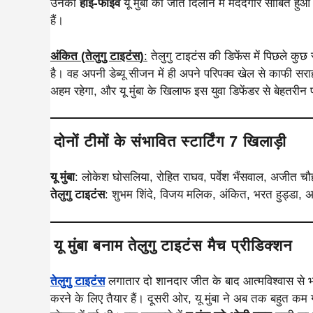
उनका
हाई-फाइव
यू मुंबा को जीत दिलाने में मददगार साबित हुआ
हैं।
अंकित (
तेलुगु टाइटंस
)
:
तेलुगु टाइटंस की डिफेंस में पिछले कुछ 
है। वह अपनी डेब्यू सीजन में ही अपने परिपक्व खेल से काफी सरा
अहम रहेगा, और यू मुंबा के खिलाफ इस युवा डिफेंडर से बेहतरीन 
दोनों टीमों के संभावित स्टार्टिंग 7 खिलाड़ी
यू मुंबा
: लोकेश घोसलिया, रोहित राघव, पर्वेश भैंसवाल, अजीत चौ
तेलुगु टाइटंस
: शुभम शिंदे, विजय मलिक, अंकित, भरत हुड्डा,
यू मुंबा बनाम तेलुगु टाइटंस मैच प्रीडिक्शन
तेलुगु टाइटंस
लगातार दो शानदार जीत के बाद आत्मविश्वास से भर
करने के लिए तैयार हैं। दूसरी ओर, यू मुंबा ने अब तक बहुत कम ग