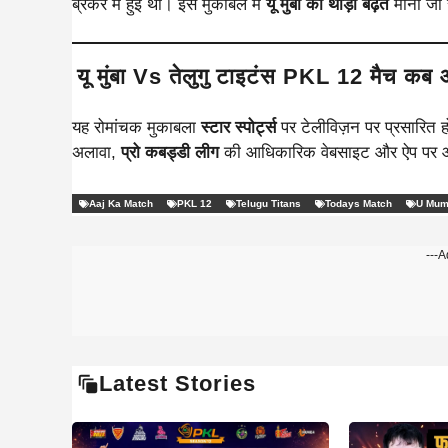
ब्रेकर में हुई थी। इस मुकाबले में
यू मुंबा को थोड़ी बढ़त
मानी जा र
यू मुंबा Vs तेलुगु टाइटंस PKL 12 मैच कब 
यह रोमांचक मुकाबला
स्टार स्पोर्ट्स
पर टेलीविज़न पर प्रसारित
अलावा,
प्रो कबड्डी लीग
की आधिकारिक वेबसाइट और ऐप पर आप म
Aaj Ka Match
PKL 12
Telugu Titans
Todays Match
U Mu
---A
Latest Stories