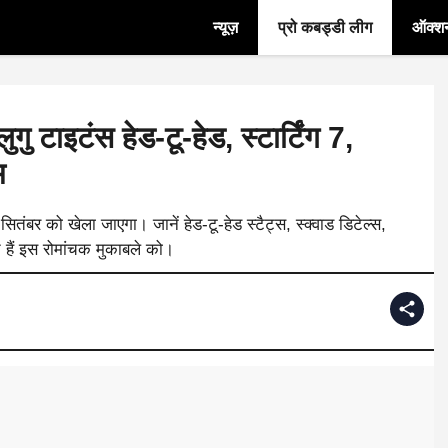
न्यूज़
प्रो कबड्डी लीग
ऑक्श
 टाइटंस हेड-टू-हेड, स्टार्टिंग 7,
म
तंबर को खेला जाएगा। जानें हेड-टू-हेड स्टैट्स, स्क्वाड डिटेल्स,
े हैं इस रोमांचक मुकाबले को।