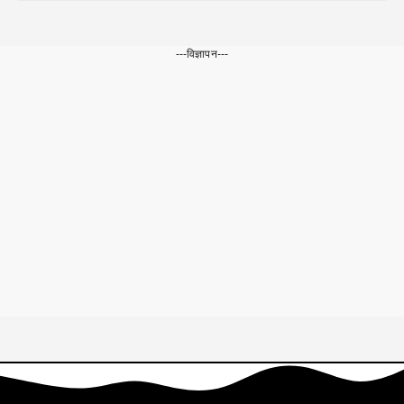
---विज्ञापन---